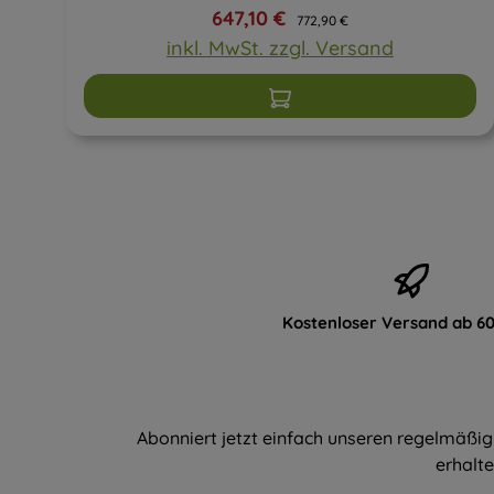
Verkaufspreis:
Regulärer Preis:
647,10 €
772,90 €
inkl. MwSt. zzgl. Versand
In den Warenkorb
Kostenloser Versand ab 60
Abonniert jetzt einfach unseren regelmäßig
erhalte