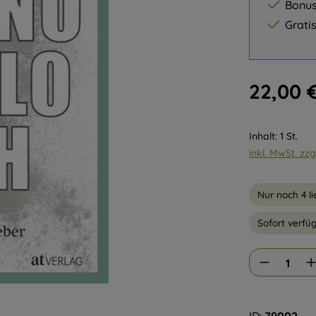
Bonus
Grati
Regulärer Pre
22,00 
Inhalt:
1 St.
inkl. MwSt. zz
Nur noch 4 li
Sofort verfüg
Produkt Anzah