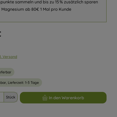
punkte sammeln und bis zu 15 % zusätzlich sparen
s Magnesium ab 80€ 1 Mal pro Kunde
is:
€
gl. Versand
eferbar
bar, Lieferzeit: 1-3 Tage
l: Gib den gewünschten Wert ein oder benutze die Schaltflächen um
Stück
In den Warenkorb