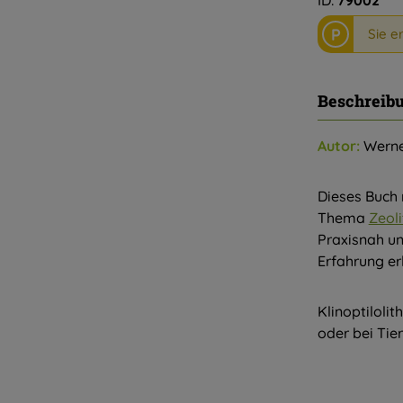
ID:
79002
P
Sie e
Beschreib
Autor:
Werne
Dieses Buch 
Thema
Zeoli
Praxisnah un
Erfahrung e
Klinoptilolit
oder bei Tie