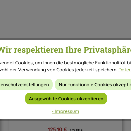
Wir respektieren Ihre Privatsphär
Rabatt
-10%
endet Cookies, um Ihnen die bestmögliche Funktionalität bi
wahl der Verwendung von Cookies jederzeit speichern.
Daten
enschutzeinstellungen
Nur funktionale Cookies akzepti
Ausgewählte Cookies akzeptieren
- Impressum
Alvito Auftisch-Wasserfilter Pro
Verkaufspreis:
Regulärer Preis:
125,10 €
139,00 €