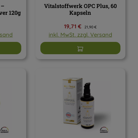
 –
Vitalstoffwerk OPC Plus, 60
ver 120g
Kapseln
:
r Preis:
Verkaufspreis:
Regulärer Preis:
19,71 €
21,90 €
ersand
inkl. MwSt. zzgl. Versand
arenkorb
In den Warenkorb