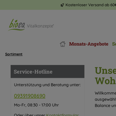
Kostenloser Versand ab 60
m Hauptinhalt springen
Zur Suche springen
Zur Hauptnavigation springen
Monats-Angebote
S
Sortiment
Unse
Service-Hotline
Wohl
Unterstützung und Beratung unter:
Willkomme
09391908690
ausgewählt
Mo-Fr, 08:30 - 17:00 Uhr
Balance und
Oder über unser
Kontaktformular
.