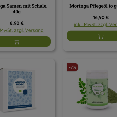
ga Samen mit Schale,
Moringa Pflegeöl to g
40g
Regulärer P
16,90 €
Regulärer Preis:
8,90 €
inkl. MwSt. zzgl. V
. MwSt. zzgl. Versand
In den W
In den Warenkorb
Rabatt
-7%