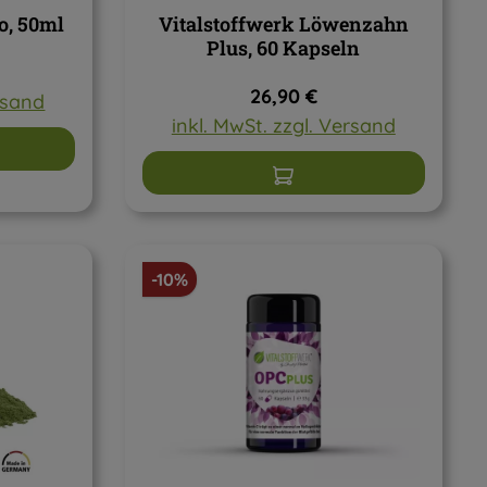
o, 50ml
Vitalstoffwerk Löwenzahn
Plus, 60 Kapseln
reis:
Regulärer Preis:
26,90 €
ersand
inkl. MwSt. zzgl. Versand
arenkorb
In den Warenkorb
Rabatt
-10%