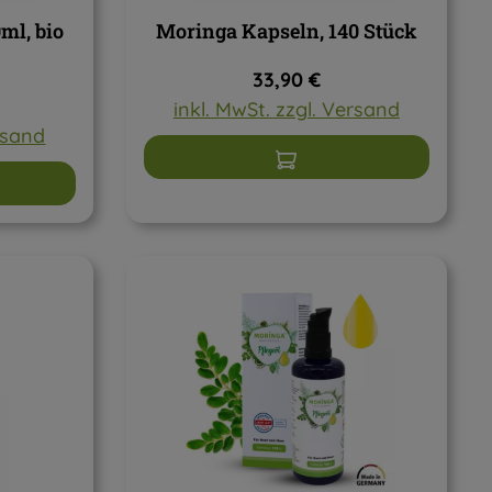
ml, bio
Moringa Kapseln, 140 Stück
reis:
Regulärer Preis:
33,90 €
inkl. MwSt. zzgl. Versand
ersand
In den Warenkorb
arenkorb