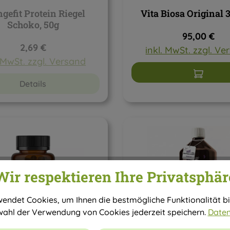
gefit Protein Riegel
Vita Biosa Original 3
Schoko, 50g
Regulärer P
95,00 €
Regulärer Preis:
2,69 €
inkl. MwSt. zzgl. V
. MwSt. zzgl. Versand
In den W
Details
Wir respektieren Ihre Privatsphär
endet Cookies, um Ihnen die bestmögliche Funktionalität bi
wahl der Verwendung von Cookies jederzeit speichern.
Daten