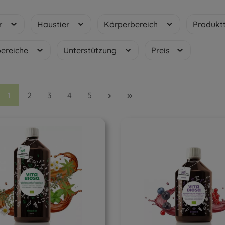
er
Haustier
Körperbereich
Produkt
ereiche
Unterstützung
Preis
Seite
Seite
Seite
Seite
Seite
1
2
3
4
5