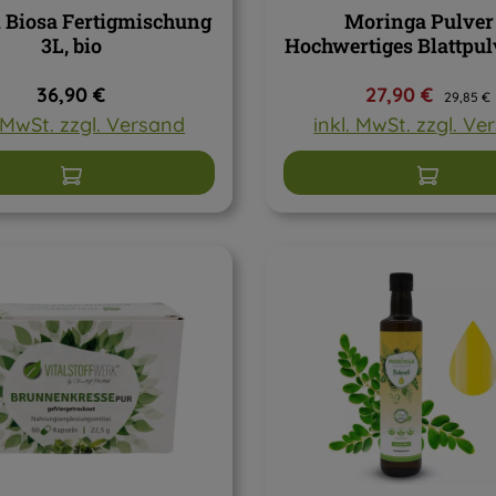
 Biosa Fertigmischung
Moringa Pulver
3L, bio
Hochwertiges Blattpul
Regulärer Preis:
Verkaufspreis
Reguläre
36,90 €
27,90 €
29,85 €
. MwSt. zzgl. Versand
inkl. MwSt. zzgl. V
In den Warenkorb
In den W