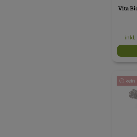
Vita Bi
inkl
kein