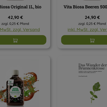
Biosa Original 1L, bio
Vita Biosa Beeren 500
Regulärer Preis:
Regulärer P
42,90 €
24,90 €
zzgl. 0,25 € Pfand
zzgl. 0,25 € Pfand
. MwSt. zzgl. Versand
inkl. MwSt. zzgl. V
In den Warenkorb
In den W