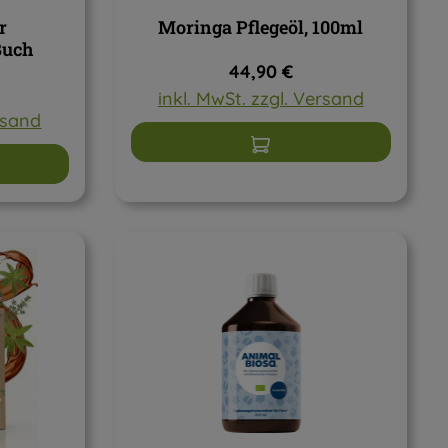
r
Moringa Pflegeöl, 100ml
Buch
Regulärer Preis:
44,90 €
Preis:
inkl. MwSt. zzgl. Versand
ersand
In den Warenkorb
arenkorb