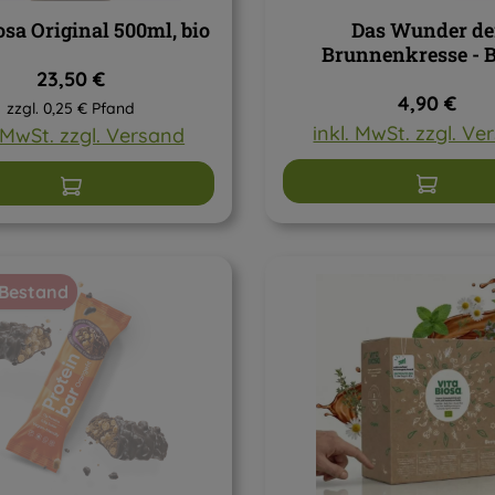
osa Original 500ml, bio
Das Wunder de
Brunnenkresse - 
Regulärer Preis:
23,50 €
Regulärer 
4,90 €
zzgl. 0,25 € Pfand
inkl. MwSt. zzgl. V
. MwSt. zzgl. Versand
In den W
In den Warenkorb
 Bestand