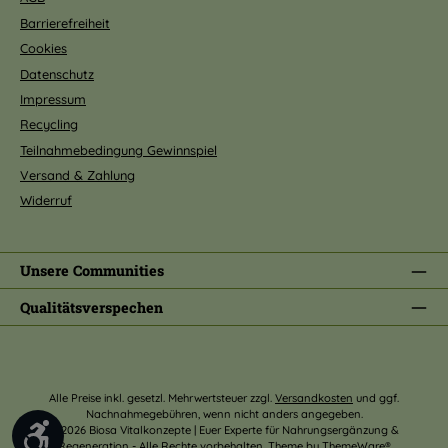
Barrierefreiheit
Cookies
Datenschutz
Impressum
Recycling
Teilnahmebedingung Gewinnspiel
Versand & Zahlung
Widerruf
Unsere Communities
Qualitätsverspechen
Alle Preise inkl. gesetzl. Mehrwertsteuer zzgl.
Versandkosten
und ggf.
Nachnahmegebühren, wenn nicht anders angegeben.
Werkzeugleiste anzeigen
© 2026 Biosa Vitalkonzepte | Euer Experte für Nahrungsergänzung &
Regeneration - Alle Rechte vorbehalten. Theme by
ThemeWare®