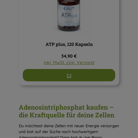
ATP plus, 120 Kapseln
Regulärer Preis:
34,90 €
inkl. MwSt. zzgl. Versand
In den Warenkorb
Adenosintriphosphat kaufen –
die Kraftquelle für deine Zellen
Du möchtest deine Zellen mit neuer Energie versorgen
und bist auf der Suche nach hochwertigem
Adenosintriphosphat? Dann bist du bei Biosa