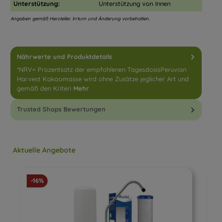
Unterstützung:
Unterstützung von Innen
Angaben gemäß Hersteller. Irrtum und Änderung vorbehalten.
Nährwerte und Produktdetails
*NRV= Prozentsatz der empfohlenen TagesdosisPeruvian
Harvest Kakaomasse wird ohne Zusätze jeglicher Art und
gemäß den Kriteri
Mehr
Trusted Shops Bewertungen
Produktgalerie überspringen
Aktuelle Angebote
Rabatt
-16%
-