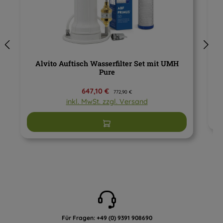
Alvito Auftisch Wasserfilter Set mit UMH
Pure
Verkaufspreis:
647,10 €
Regulärer Preis:
772,90 €
inkl. MwSt. zzgl. Versand
In den Warenkorb
Für Fragen:
+49 (0) 9391 908690