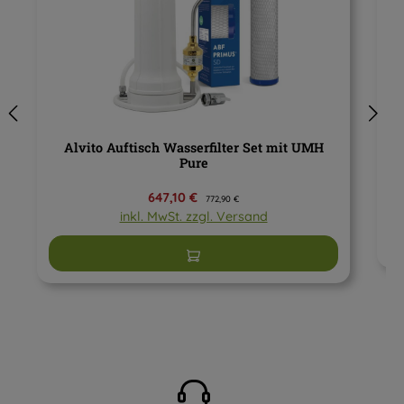
Alvito Auftisch Wasserfilter Set mit UMH
Pure
Verkaufspreis:
647,10 €
Regulärer Preis:
772,90 €
inkl. MwSt. zzgl. Versand
In den Warenkorb