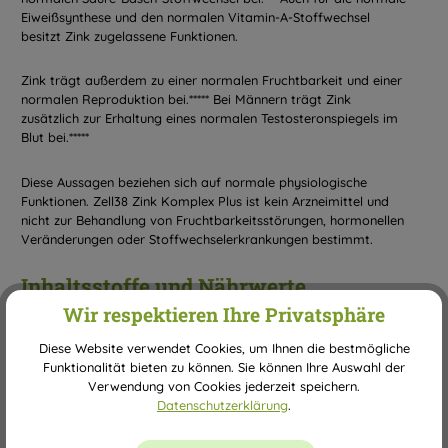
Eiweißsynthese und den normalen Vitamin-A-Stoffwechsel
besitzt Zink zugelassene Funktionen.
Zink trägt außerdem zu einer normalen Fruchtbarkeit und einer
normalen Reproduktion bei.***** Bei Männern trägt Zink
zusätzlich zur Erhaltung eines normalen Testosteronspiegels im
Blut bei.*****
Diese Aussagen beziehen sich auf normale physiologische
Funktionen. Zell38 Zink Komplex Plus ist kein Arzneimittel und
nicht zur Behandlung von Fruchtbarkeitsstörungen, hormonellen
Veränderungen oder Stoffwechselerkrankungen bestimmt.
Inhaltsstoffe und Nährwerte
Wir respektieren Ihre Privatsphäre
Zutaten
Diese Website verwendet Cookies, um Ihnen die bestmögliche
Hagebuttenfruchtpulver (Rosa canina), Überzugsmittel:
Funktionalität bieten zu können. Sie können Ihre Auswahl der
Hydroxypropylmethylcellulose (Kapselhülle), Zinkbisglycinat,
Verwendung von Cookies jederzeit speichern.
Zinkpicolinat, Kokosnussmilch-Extrakt (Cocos nucifera),
Datenschutzerklärung
.
Maniokwurzel-Extrakt (Manihot esculenta).