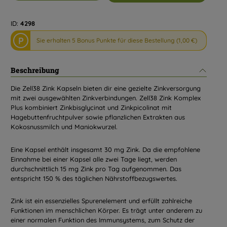
ID:
4298
P
Sie erhalten 5 Bonus Punkte für diese Bestellung (1,00 €)
Beschreibung
Die Zell38 Zink Kapseln bieten dir eine gezielte Zinkversorgung
mit zwei ausgewählten Zinkverbindungen. Zell38 Zink Komplex
Plus kombiniert Zinkbisglycinat und Zinkpicolinat mit
Hagebuttenfruchtpulver sowie pflanzlichen Extrakten aus
Kokosnussmilch und Maniokwurzel.
Eine Kapsel enthält insgesamt 30 mg Zink. Da die empfohlene
Einnahme bei einer Kapsel alle zwei Tage liegt, werden
durchschnittlich 15 mg Zink pro Tag aufgenommen. Das
entspricht 150 % des täglichen Nährstoffbezugswertes.
Zink ist ein essenzielles Spurenelement und erfüllt zahlreiche
Funktionen im menschlichen Körper. Es trägt unter anderem zu
einer normalen Funktion des Immunsystems, zum Schutz der