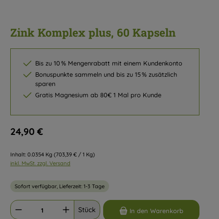
Zink Komplex plus, 60 Kapseln
Bis zu 10 % Mengenrabatt mit einem Kundenkonto
Bonuspunkte sammeln und bis zu 15 % zusätzlich
sparen
Gratis Magnesium ab 80€ 1 Mal pro Kunde
Regulärer Preis:
24,90 €
Inhalt:
0.0354 Kg
(703,39 € / 1 Kg)
inkl. MwSt. zzgl. Versand
Sofort verfügbar, Lieferzeit: 1-3 Tage
Produkt Anzahl: Gib den gewünschten Wert ein oder benutze die Schaltflächen um d
Stück
In den Warenkorb