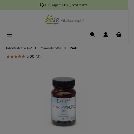
Zum Hauptinhalt springen
Für Fragen:
+49 (0) 9391 908690
Inhaltsstoffe A-Z
Mineralstoffe
Zink
Bildergalerie überspringen