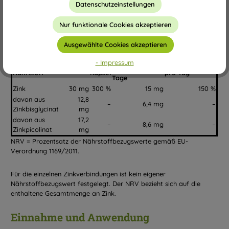
Datenschutzeinstellungen
Das Produkt ist vegan.
Nur funktionale Cookies akzeptieren
Zusammensetzung pro Kapsel
Ausgewählte Cookies akzeptieren
Durchschnittlich
Inhaltsstoff
% NRV
% NRV
Pro
pro Tag bei
- Impressum
beziehungsweise
pro
durchschnittlich
Kapsel
Einnahme alle 2
Nährstoff
Kapsel
pro Tag
Tage
Zink
30 mg
300 %
15 mg
150 %
davon aus
12,8
–
6,4 mg
–
Zinkbisglycinat
mg
davon aus
17,2
–
8,6 mg
–
Zinkpicolinat
mg
NRV = Prozentsatz der Nährstoffbezugswerte gemäß EU-
Verordnung 1169/2011.
Für die einzelnen Zinkverbindungen ist kein eigener
Nährstoffbezugswert festgelegt. Der NRV bezieht sich auf die
enthaltene Gesamtmenge an Zink.
Einnahme und Anwendung