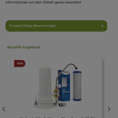
Informationen auf dem Etikett genau beachten!
Trusted Shops Bewertungen
Produktgalerie überspringen
Aktuelle Angebote
Rabatt
-16%
-