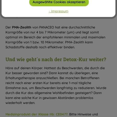
Ausgewählte Cookies akzeptieren
PMA-Zeolith 100 g
- Impressum
Kapsel:
Cellulose 90 m
Der
PMA-Zeolith
von PANACEO hat eine durchschnittliche
Korngröße von nur 4 bis 7 Mikrometer (µm) und liegt somit
optimal im Bereich der empfohlenen minimalen und maximalen
Korngröße von 1 bzw. 10 Mikrometer. PMA-Zeolith kann
Schadstoffe deshalb noch effektiver binden.
Und wie geht´s nach der Detox-Kur weiter?
Höre auf deinen Körper. Hattest du Beschwerden, die durch die
Kur besser geworden sind? Dann kannst du überlegen, eine
Erhaltungstherapie anzuschließen. Bei manchen Betroffenen
reicht nach einer ersten Kur bereits eine 1-mal tägliche
Einnahme aus, um Beschwerden langfristig zu reduzieren. Wurde
durch die Kur das allgemeine Wohlbefinden gesteigert? Dann
kann eine solche Kur in gewissen Abständen problemlos
wiederholt werden.
Medizinprodukt der Klasse IIb: CE0477.
Bitte Hinweise und