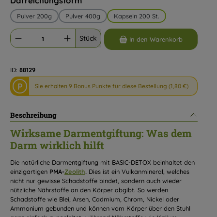
Darreichungsform
Pulver 200g
Pulver 400g
Kapseln 200 St.
Produkt Anzahl: Gib den gewünschten Wert ein oder benutze die Schaltflächen um d
Stück
In den Warenkorb
ID:
88129
P
Sie erhalten 9 Bonus Punkte für diese Bestellung (1,80 €)
Beschreibung
Wirksame Darmentgiftung: Was dem
Darm wirklich hilft
Die natürliche Darmentgiftung mit BASIC-DETOX beinhaltet den
einzigartigen
PMA-
Zeolith
.
Dies ist ein Vulkanmineral, welches
nicht nur gewisse Schadstoffe bindet, sondern auch wieder
nützliche Nährstoffe an den Körper abgibt. So werden
Schadstoffe wie Blei, Arsen, Cadmium, Chrom, Nickel oder
Ammonium gebunden und können vom Körper über den Stuhl