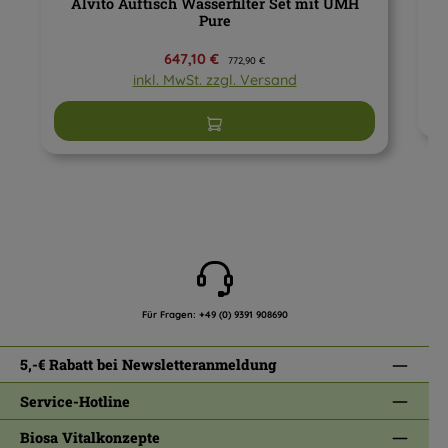
Alvito Auftisch Wasserfilter Set mit UMH
Pure
Verkaufspreis:
647,10 €
Regulärer Preis:
772,90 €
inkl. MwSt. zzgl. Versand
In den Warenkorb
Für Fragen:
+49 (0) 9391 908690
5,-€ Rabatt bei Newsletteranmeldung
Service-Hotline
Biosa Vitalkonzepte