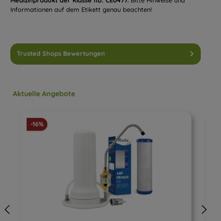
Medizinprodukt der Klasse IIb: CE0477.
Bitte Hinweise und
Informationen auf dem Etikett genau beachten!
Trusted Shops Bewertungen
Produktgalerie überspringen
Aktuelle Angebote
Rabatt
-16%
-