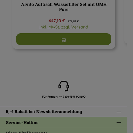
Alvito Auftisch Wasserfilter Set mit UMH
Pure
Verkaufspreis:
647,10 €
Regulärer Preis:
772,90 €
inkl. MwSt. zzgl. Versand
In den Warenkorb
Für Fragen:
+49 (0) 9391 908690
5,-€ Rabatt bei Newsletteranmeldung
Service-Hotline